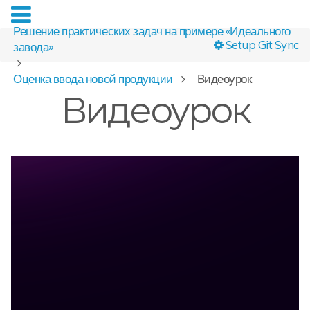
Решение практических задач на примере «Идеального
Setup Git Sync
завода»
Оценка ввода новой продукции
Видеоурок
Видеоурок